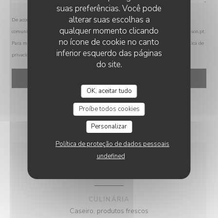
suas preferências. Você pode
alterar suas escolhas a
De acordo com a legislação de proteção de dados, tem o direito de se opor a
qualquer momento clicando
comunicações de marketing. Pode registar-se na Lista Robinson através de
robinson.pt
.
no ícone de cookie no canto
Para mais informações sobre o tratamento dos seus dados, consulte a nossa
política de
inferior esquerdo das páginas
privacidade
.
do site.
OK, aceitar tudo
Proíbe todos cookies
Personalizar
Política de proteção de dados pessoais
undefined
INFORMAÇÕES GERAIS
CULINÁRIA
Caseiro, produtos frescos