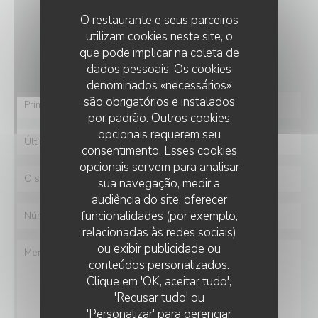
O restaurante e seus parceiros
utilizam cookies neste site, o
Deseja contactar-nos ?
que pode implicar na coleta de
Preencha o formulário abaixo!
dados pessoais. Os cookies
denominados «necessários»
são obrigatórios e instalados
por padrão. Outros cookies
opcionais requerem seu
consentimento. Esses cookies
opcionais servem para analisar
sua navegação, medir a
audiência do site, oferecer
funcionalidades (por exemplo,
relacionadas às redes sociais)
ou exibir publicidade ou
conteúdos personalizados.
Clique em 'OK, aceitar tudo',
'Recusar tudo' ou
'Personalizar' para gerenciar