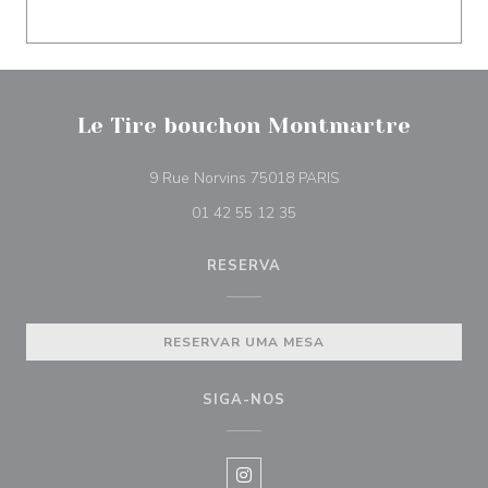
Le Tire bouchon Montmartre
((abre numa nova jane
9 Rue Norvins 75018 PARIS
01 42 55 12 35
RESERVA
RESERVAR UMA MESA
SIGA-NOS
Instagram ((abre numa nova janel