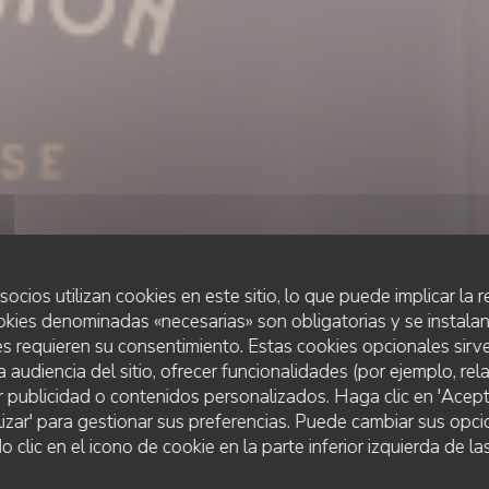
socios utilizan cookies en este sitio, lo que puede implicar la
okies denominadas «necesarias» son obligatorias y se instalan
s requieren su consentimiento. Estas cookies opcionales sirve
a audiencia del sitio, ofrecer funcionalidades (por ejemplo, re
r publicidad o contenidos personalizados. Haga clic en 'Acept
PUB
•
PARIS
lizar' para gestionar sus preferencias. Puede cambiar sus opci
ire bouchon Montm
lic en el icono de cookie en la parte inferior izquierda de las