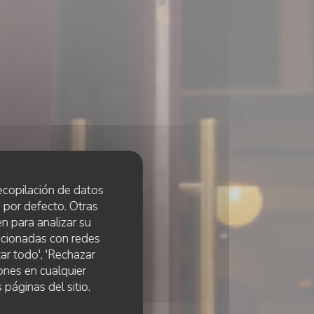
 recopilación de datos
 por defecto. Otras
n para analizar su
lacionadas con redes
ar todo', 'Rechazar
ones en cualquier
artre
 páginas del sitio.