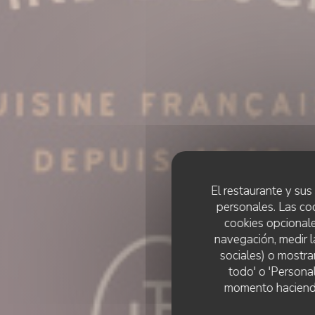
El restaurante y sus 
personales. Las co
cookies opcionale
navegación, medir l
sociales) o mostra
todo' o 'Persona
Le T
momento haciendo c