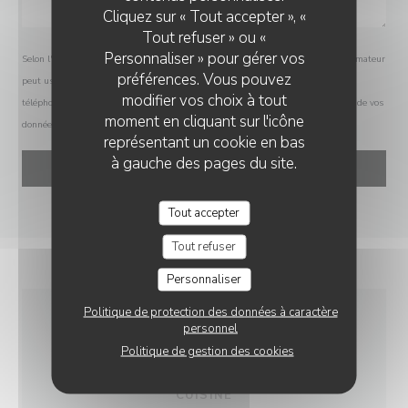
Cliquez sur « Tout accepter », «
Tout refuser » ou «
Personnaliser » pour gérer vos
Selon l'article L.223-2 du code de la consommation, il est rappelé que le consommateur
préférences. Vous pouvez
peut user de son droit à s'inscrire sur la liste d'opposition au démarchage
modifier vos choix à tout
téléphonique Bloctel :
bloctel.gouv.fr
. Pour plus d'informations sur le traitement de vos
moment en cliquant sur l'icône
données, consultez notre
politique de confidentialité
.
représentant un cookie en bas
à gauche des pages du site.
Tout accepter
Tout refuser
Personnaliser
Politique de protection des données à caractère
personnel
INFOS PRATIQUES
Politique de gestion des cookies
CUISINE